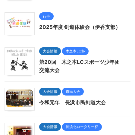
行事
2025年度 剣道体験会（伊香支部）
大会情報
木之本LC杯
第20回 木之本LCスポーツ少年団
交流大会
大会情報
市民大会
令和元年 長浜市民剣道大会
大会情報
長浜北ロータリー杯