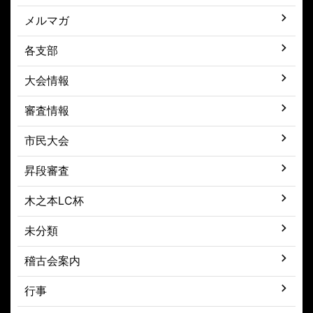
メルマガ
各支部
大会情報
審査情報
市民大会
昇段審査
木之本LC杯
未分類
稽古会案内
行事