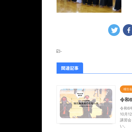
-
関連記事
稽古
令和
令和6
10月
講習会
い。