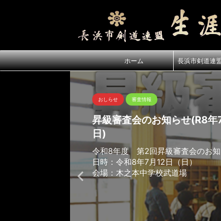
ホーム
長浜市剣道連
おしらせ
審査情報
昇級審査会のお知らせ(R8年7
日)
令和8年度 第2回昇級審査会のお
日時：令和8年7月12日（日）
会場：木之本中学校武道場