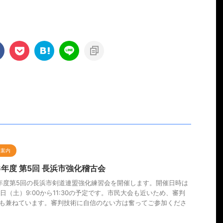
会案内
6年度 第5回 長浜市強化稽古会
年度第5回の長浜市剣道連盟強化練習会を開催します。開催日時は
12日（土）9:00から11:30の予定です。市民大会も近いため、審判
も兼ねています。審判技術に自信のない方は奮ってご参加くださ