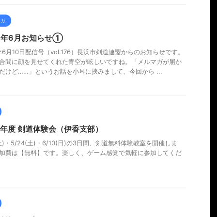
マガ
26年6月お知らせ①
6年6月10日配信号（vol.176）長浜市剣道連盟からのお知らせです。
合間に顔を見せてくれた青空が眩しいですね。「メルマガが届か
だけど……」というお話を小耳に挟みまして、今回から ...
25年度 剣道体験会（伊香支部）
(土)・5/24(土)・6/10(日)の3日間、剣道無料体験教室を開催しま
加費は【無料】です。楽しく、ゲーム感覚で気軽に参加してくだ