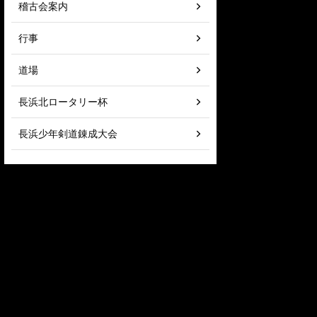
稽古会案内
行事
道場
長浜北ロータリー杯
長浜少年剣道錬成大会