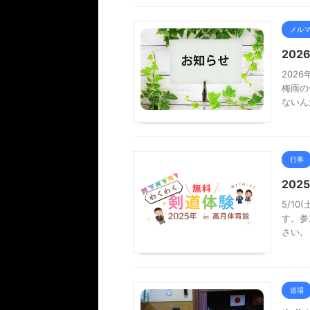
メル
20
202
梅雨の
ないん
行事
20
5/10
す。参
さい。
道場