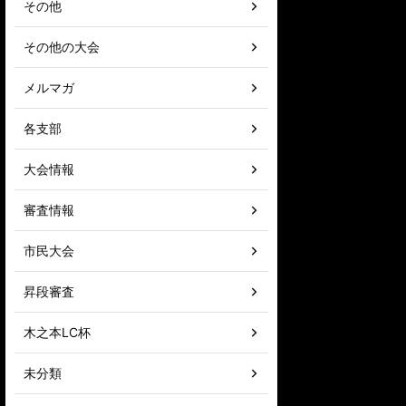
その他
その他の大会
メルマガ
各支部
大会情報
審査情報
市民大会
昇段審査
木之本LC杯
未分類