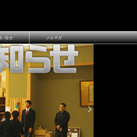
問い合せ
メルマガ
おしらせ
大
第1回 長
ご案内
第1回 長浜
令和8年3月