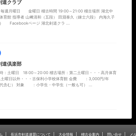
剣道クラブ
 毎週月曜日 金曜日 稽古時間 19:00～21:00 稽古場所 湖北中
体育館 指導者 山﨑清和（五段） 田淵泰久（錬士六段） 内海久子
 Facebookページ 湖北剣道クラ ...
剣道倶楽部
時：土曜日 18:00～20:00 稽古場所：第二土曜日・・・高月体育
二土曜日以外・・・古保利小学校体育館 会費 ：3,000円/年
代含む） 対象 ：小学生・中学生（一般も可） ...
ム
長浜市剣道連盟について
大会情報
稽古会案内
問い合せ
メ