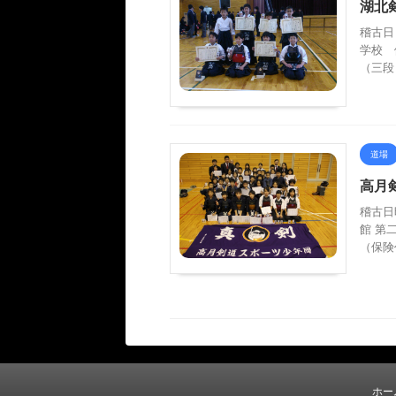
湖北
稽古日
学校 
（三段）
道場
高月
稽古日
館 第
（保険
ホー