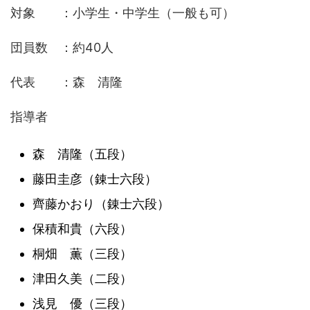
対象 ：小学生・中学生（一般も可）
団員数 ：約40人
代表 ：森 清隆
指導者
森 清隆（五段）
藤田圭彦（錬士六段）
齊藤かおり（錬士六段）
保積和貴（六段）
桐畑 薫（三段）
津田久美（二段）
浅見 優（三段）