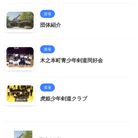
道場
団体紹介
道場
木之本町青少年剣道同好会
道場
虎姫少年剣道クラブ