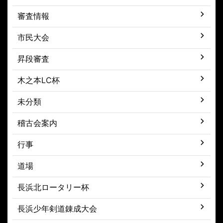
審査情報
市民大会
昇段審査
木之本LC杯
未分類
稽古会案内
行事
道場
長浜北ロータリー杯
長浜少年剣道錬成大会