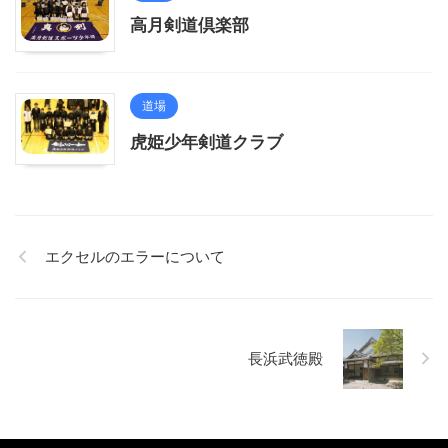
高月剣道倶楽部
道場
虎姫少年剣道クラブ
エクセルのエラーについて
長浜武徳殿