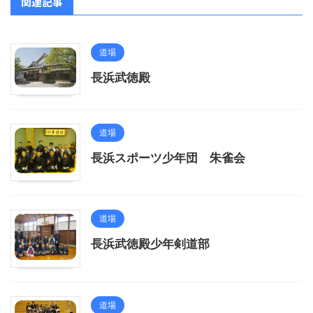
関連記事
道場
長浜武徳殿
道場
長浜スポーツ少年団 朱雀会
道場
長浜武徳殿少年剣道部
道場