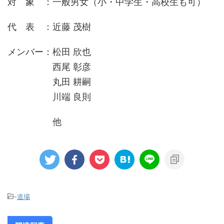
対 象 ：一般男女（小・中学生・高校生も可）
代 表 ：近藤 茂樹
メンバー：松田 欣也
西尾 彰彦
丸田 耕嗣
川端 良則
他
-
道場